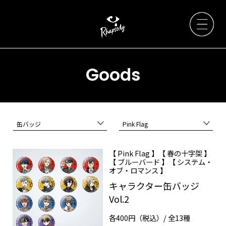
Goods
Artists
缶バッジ
Pink Flag
News
【 Pink Flag 】【 春の十字架 】
【 ブルーバード 】【 システム・
Live / Event
オブ・ロマンス 】
キャラクター缶バッジ
Discography
Vol.2
各400円（税込）/ 全13種