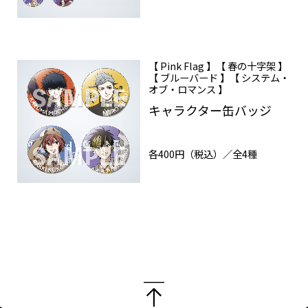
Goods
Cast / Staff
【 Pink Flag 】【 春の十字架 】
【 ブルーバード 】【 システム・
About
オブ・ロマンス 】
キャラクター缶バッジ
各400円（税込）／全4種