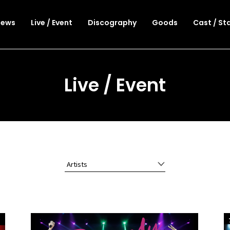
News
Live / Event
Discography
Goods
Cast / St
Live / Event
Artists