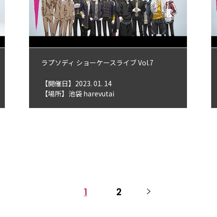
ラプソディ ショーケースライブ Vol.7
【開催日】2023. 01. 14
【場所】池袋 harevutai
1
2