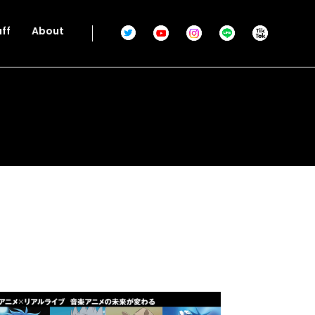
aff
About