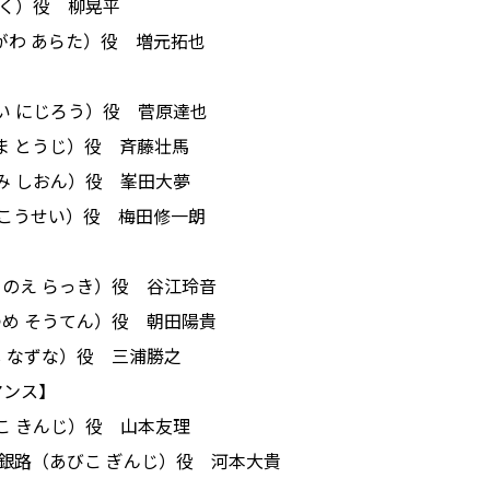
たく）役 柳晃平
せがわ あらた）役 増元拓也
すい にじろう）役 菅原達也
ま とうじ）役 斉藤壮馬
がみ しおん）役 峯田大夢
う こうせい）役 梅田修一朗
ここのえ らっき）役 谷江玲音
なつめ そうてん）役 朝田陽貴
し なずな）役 三浦勝之
マンス】
びこ きんじ）役 山本友理
孫子 銀路（あびこ ぎんじ）役 河本大貴