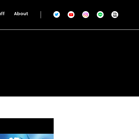
aff
About