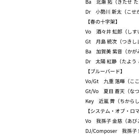
Ba 北瀬 拓（きたせ 
Dr 小勢川 新太（こ
【春の十字架】
Vo 酒々井 虹郎（し
Gt 月島 統次（つきし
Ba 加賀美 紫音（か
Dr 太陽 紅静（たよ
【ブルーバード】
Vo/Gt 九重 落暉（
Gt/Vo 夏目 蒼天（
Key 近嵐 薺（ちから
【システム・オブ・ロ
Vo 我孫子 金慈（あ
DJ/Composer 我