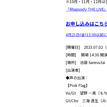
※10月・11月・12月は
「Rhapsody THE L
お申し込みはこち
4月21日(金)13:3
[開催日] 2023.07.
[時間] 開場 14:30 開演 
[場所] 池袋 harevutai
[出演者]
◆声の出演：
【Pink Flag】
Vo/Gt 望野 一真（
Gt/Cho 三海 逸生