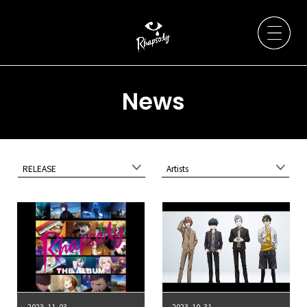
News
Artists
RELEASE
Artists
News
Live / Event
Discography
2023. 11. 03
2023. 10. 31