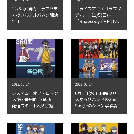
Goods
12/6(水)発売、ラプソデ
「ライブアニメ『ラプソ
ィのフルアルバム詳細決
ディ』」11/5(日)・
Cast / Staff
定！
「Rhapsody THE LIV...
About
2023. 05. 24
2023. 05. 14
システム・オブ・ロマン
6月7日(水)に同時リリー
ス 第3弾楽曲「360度」
スする各バンドの2nd
配信スタート&楽曲誕...
Singleのジャケ写解禁！