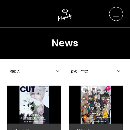
News
Artists
MEDIA
春の十字架
News
Live / Event
Discography
2023. 11. 20
2023. 07. 14