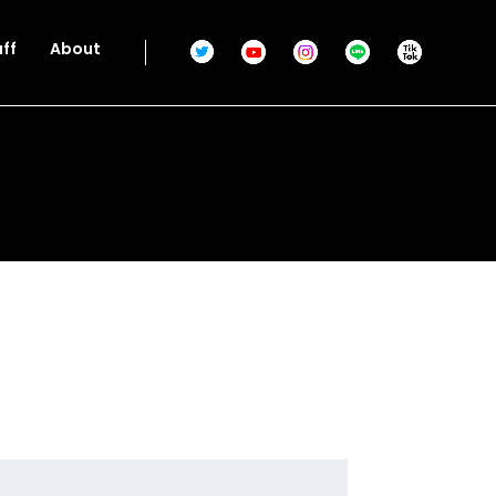
aff
About