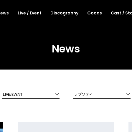
News
Live / Event
Discography
Goods
Cast / St
News
LIVE/EVENT
ラプソディ