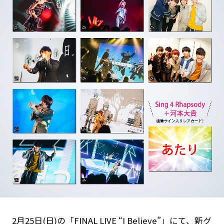
Goods
Cast / Staff
About
2月25日(日)の「FINAL LIVE “I Believe”」にて、新グ