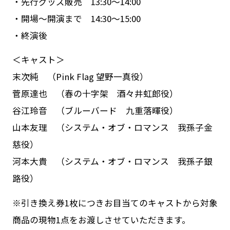
・先行グッズ販売 13:30〜14:00
・開場〜開演まで 14:30〜15:00
・終演後
＜キャスト＞
末次純 （Pink Flag 望野一真役）
菅原達也 （春の十字架 酒々井虹郎役）
谷江玲音 （ブルーバード 九重落暉役）
山本友理 （システム・オブ・ロマンス 我孫子金
慈役）
河本大貴 （システム・オブ・ロマンス 我孫子銀
路役）
※引き換え券1枚につきお目当てのキャストから対象
商品の現物1点をお渡しさせていただきます。