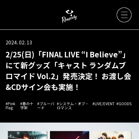
2024. 02. 13
2/25(日)「FINAL LIVE “I Believe”」
Artists
にて新グッズ「キャスト ランダムブ
ロマイド Vol.2」発売決定！ お渡し会
News
&CDサイン会も実施！
Live / Event
#Pink
#春の十
#ブルーバ
#システム・オブ・
#LIVE/EVENT
#GOODS
Flag
字架
ード
ロマンス
Discography