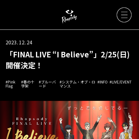
2023. 12. 24
「FINAL LIVE “I Believe”」2/25(日)
Artists
開催決定！
News
#Pink
#春の十
#ブルーバ
#システム・オブ・ロ
#INFO
#LIVE/EVENT
Flag
字架
ード
マンス
Live / Event
Discography