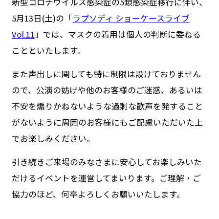
Goods
新型コロナウイルス感染症の5類感染症移行に伴い、
5月13日(土)の「
ラプソディ ショーケースライブ
Cast / Staff
Vol.11
」では、マスクの着用は個人の判断に委ねる
ことといたします。
About
また声出しに関しても特に制限は設けておりません
ので、公演の妨げや他のお客様のご迷惑、あるいは
不安を煽りかねないような過剰な歓声を発すること
がないように周囲のお客様にもご配慮いただいた上
でお楽しみください。
引き続きご来場のみなさまに安心してお楽しみいた
だけるイベントを運営してまいります。ご理解・ご
協力のほど、何卒よろしくお願いいたします。