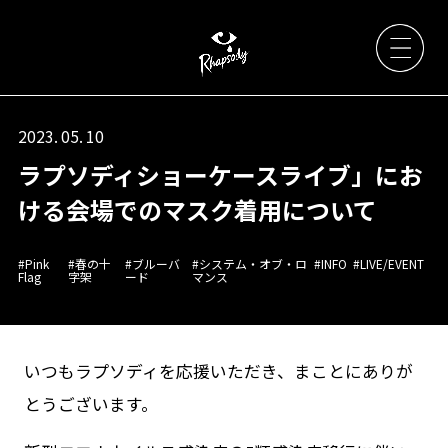
2023. 05. 10
ラプソディショーケースライブ」にお
Artists
ける会場でのマスク着用について
News
#Pink
#春の十
#ブルーバ
#システム・オブ・ロ
#INFO
#LIVE/EVENT
Flag
字架
ード
マンス
Live / Event
いつもラプソディを応援いただき、まことにありが
Discography
とうございます。