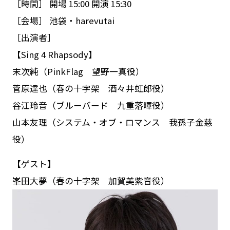
［時間］ 開場 15:00 開演 15:30
［会場］ 池袋・harevutai
［出演者］
【Sing 4 Rhapsody】
末次純（PinkFlag 望野一真役）
菅原達也（春の十字架 酒々井虹郎役）
谷江玲音（ブルーバード 九重落暉役）
山本友理（システム・オブ・ロマンス 我孫子金慈
役）
【ゲスト】
峯田大夢（春の十字架 加賀美紫音役）