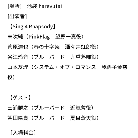
[場所] 池袋 harevutai
[出演者]
【Sing 4 Rhapsody】
末次純（PinkFlag 望野一真役）
菅原達也（春の十字架 酒々井虹郎役）
谷江玲音（ブルーバード 九重落暉役）
山本友理（システム・オブ・ロマンス 我孫子金慈
役）
【ゲスト】
三浦勝之（ブルーバード 近嵐薺役）
朝田陽貴（ブルーバード 夏目蒼天役）
［入場料金］