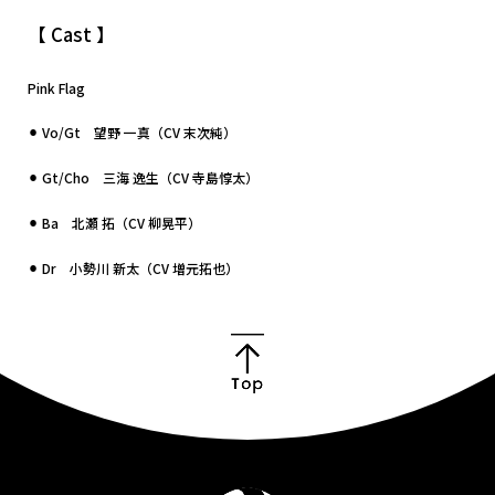
【 Cast 】
Pink Flag
⚫︎ Vo/Gt 望野 一真（CV 末次純）
⚫︎ Gt/Cho 三海 逸生（CV 寺島惇太）
⚫︎ Ba 北瀬 拓（CV 柳晃平）
⚫︎ Dr 小勢川 新太（CV 増元拓也）